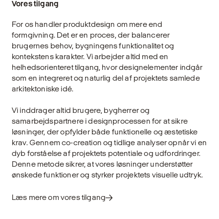
Vores tilgang
For os handler produktdesign om mere end
formgivning. Det er en proces, der balancerer
brugernes behov, bygningens funktionalitet og
kontekstens karakter. Vi arbejder altid med en
helhedsorienteret tilgang, hvor designelementer indgår
som en integreret og naturlig del af projektets samlede
arkitektoniske idé.
Vi inddrager altid brugere, bygherrer og
samarbejdspartnere i designprocessen for at sikre
løsninger, der opfylder både funktionelle og æstetiske
krav. Gennem co-creation og tidlige analyser opnår vi en
dyb forståelse af projektets potentiale og udfordringer.
Denne metode sikrer, at vores løsninger understøtter
ønskede funktioner og styrker projektets visuelle udtryk.
Læs mere om vores tilgang