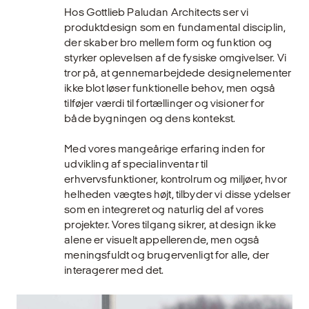
Hos Gottlieb Paludan Architects ser vi
produktdesign som en fundamental disciplin,
der skaber bro mellem form og funktion og
styrker oplevelsen af de fysiske omgivelser. Vi
tror på, at gennemarbejdede designelementer
ikke blot løser funktionelle behov, men også
tilføjer værdi til fortællinger og visioner for
både bygningen og dens kontekst.
Med vores mangeårige erfaring inden for
udvikling af specialinventar til
erhvervsfunktioner, kontrolrum og miljøer, hvor
helheden vægtes højt, tilbyder vi disse ydelser
som en integreret og naturlig del af vores
projekter. Vores tilgang sikrer, at design ikke
alene er visuelt appellerende, men også
meningsfuldt og brugervenligt for alle, der
interagerer med det.