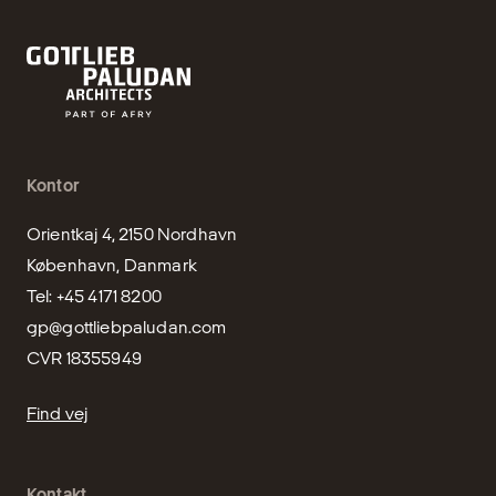
Kontor
Orientkaj 4, 2150 Nordhavn

København, Danmark

gp@gottliebpaludan.com
CVR 18355949
Find vej
Kontakt