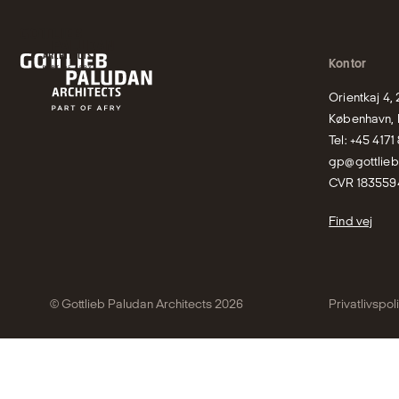
Kontor
Orientkaj 4,
København, 
gp@gottlie
CVR 183559
Find vej
© Gottlieb Paludan Architects 2026
Privatlivspoli