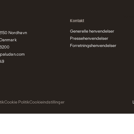
Vores
Kontakt
Generelle henvendelser
 2150 Nordhavn

Pressehenvendelser
Danmark

Forretningshenvendelser
bpaludan.com
49
tik
Cookie Politik
Cookieindstillinger