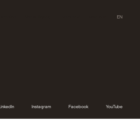
 arbejde
Vores tilgang
Hvem er vi
Vær med
DA
EN
LinkedIn
Instagram
Facebook
YouTube