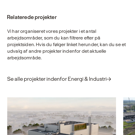
Bæredygtighed er ikke én løsning, men et
sæt af langsigtede valg, der former det
Relaterede projekter
byggede miljø. Hos Gottlieb Paludan
Architects arbejder vi med
Vi har organiseret vores projekter i et antal
bæredygtighedsledelse som en strategisk
arbejdsområder, som du kan filtrere efter på
disciplin, der gør vores bygherrer i stand til
projektsiden. Hvis du følger linket herunder, kan du se et
at træffe informerede beslutninger og
udvalg af andre projekter indenfor det aktuelle
realisere det fulde potentiale i deres
arbejdsområde.
projekter. Vi hjælper med at tydeliggøre
ambitioner, konkretisere mål og omsætte
bæredygtighedsstrategier til virkelighed –
Se alle projekter indenfor Energi & Industri
uanset projektets type, skala eller
kompleksitet.
Udforsk