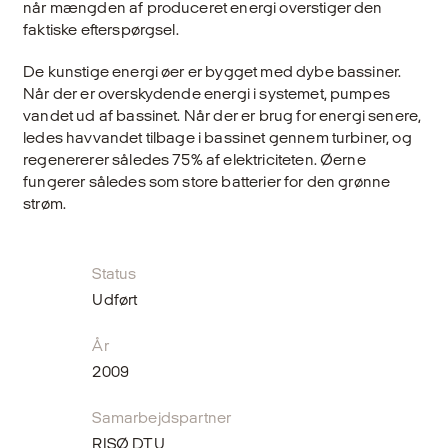
når mængden af produceret energi overstiger den
faktiske efterspørgsel.
De kunstige energi øer er bygget med dybe bassiner.
Når der er overskydende energi i systemet, pumpes
vandet ud af bassinet. Når der er brug for energi senere,
ledes hav­vandet tilbage i bassinet gennem turbiner, og
regene­rerer således 75% af elektriciteten. Øerne
fungerer således som store batterier for den grønne
strøm.
Status
Udført
År
2009
Samarbejdspartner
RISØ DTU