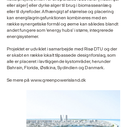
eller alger) eller dyrke alger til brug i biomas­seanlæg
eller til dyrefoder. Afhængigt af størrelse og placering
kan energilagringsfunktionen kombineres med en
række synergetiske formål og øerne kan således blandt
andet fungere som ’energy hubs’ i større, integrerede
energisystemer.
Projektet er udviklet i samarbejde med Risø DTU og der
er skabt en række lokalt tilpassede designforslag, som
alle er placeret i lavtliggende kystom­råder, herunder
Bahrain, Florida, Østkina, Sydindien og Danmark.
Se mere på www.greenpowerisland.dk