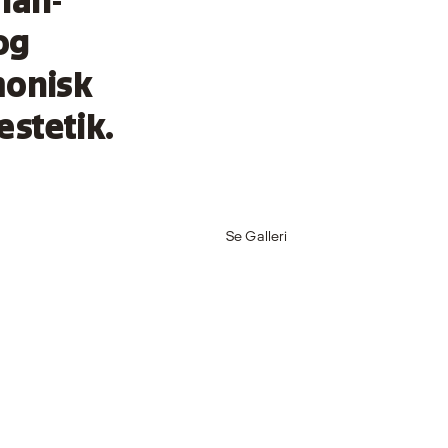
ian-
og
monisk
stetik.
Se Galleri