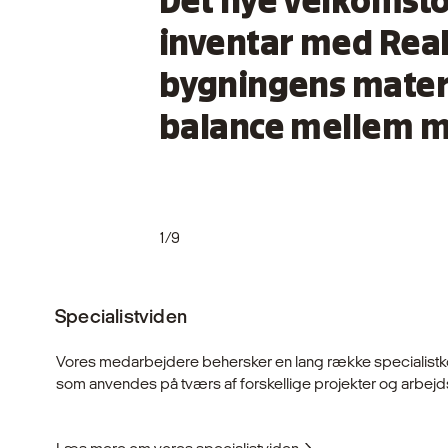
Det nye velkomsto
inventar med Real
bygningens materi
balance mellem mo
1/9
Specialistviden
Vores medarbejdere behersker en lang række specialist
som anvendes på tværs af forskellige projekter og arbej