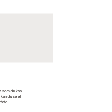
de rammer, vi lever og
lvære. Når lyset er godt,
g styrker den visuelle
t, at lysdesign planlægges
n og æstetik i vores rum og
er, som du kan
, kan du se et
råde.