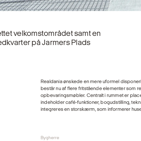
rettet velkomstområdet samt en
dkvarter på Jarmers Plads
Realdania ønskede en mere uformel disponeri
består nu af flere fritstående elementer som
opbevaringsmøbler. Centralt i rummet er place
indeholder café-funktioner, bogudstilling, tek
integreres en storskærm, som informerer huse
Bygherre