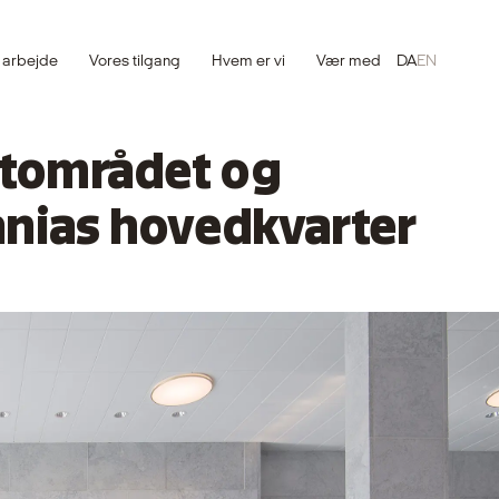
 arbejde
Vores tilgang
Hvem er vi
Vær med
DA
EN
stområdet og
nias hovedkvarter