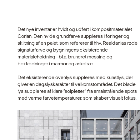
Det nye inventar er hvidt og udført i kompositmaterialet
Corian. Den hvide grundfarve suppleres i foringer og
skiltning af en palet, som refererer til hhv. Realdanias røde
signaturfarve og bygningens eksisterende
materialeholdning - bl.a. bruneret messing og
beklædninger i marmor og asketræ.
Det eksisterende ovenlys suppleres med kunstlys, der
giver en dagslyskarakter til velkomstområdet. Det bløde
lys suppleres af klare ”solpletter” fra smalstrålende spots
med varme farvetemperaturer, som skaber visuelt fokus.