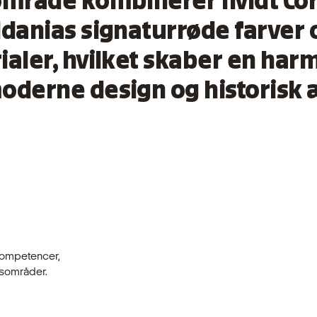
mråde kombinerer hvidt Cor
danias signaturrøde farver 
aler, hvilket skaber en har
derne design og historisk æ
kompetencer,
dsområder.