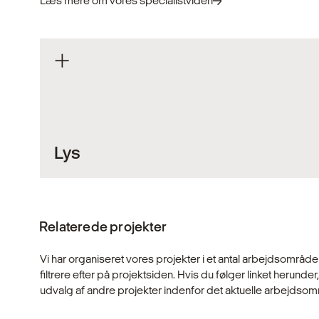
Læs mere om vores specialistviden
Lys
Lys er en uundværlig del af vores hverdag. Det skaber 
arbejder i, og har en afgørende indvirkning på vores ve
Relaterede projekter
understøtter det os i vores aktiviteter, skaber tryghed o
oplevelse af de steder, vi færdes. Derfor er det vigtig
med omtanke og indsigt for at understøtte både funktio
Vi har organiseret vores projekter i et antal arbejdsområd
bygninger.
filtrere efter på projektsiden. Hvis du følger linket herunder
udvalg af andre projekter indenfor det aktuelle arbejdsom
Udforsk