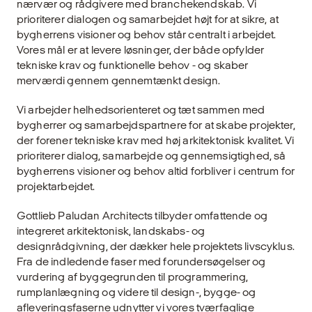
nærvær og rådgivere med branchekendskab. Vi
prioriterer dialogen og samarbejdet højt for at sikre, at
bygherrens visioner og behov står centralt i arbejdet.
Vores mål er at levere løsninger, der både opfylder
tekniske krav og funktionelle behov - og skaber
merværdi gennem gennemtænkt design.
Vi arbejder helhedsorienteret og tæt sammen med
bygherrer og samarbejdspartnere for at skabe projekter,
der forener tekniske krav med høj arkitektonisk kvalitet. Vi
prioriterer dialog, samarbejde og gennemsigtighed, så
bygherrens visioner og behov altid forbliver i centrum for
projektarbejdet.
Gottlieb Paludan Architects tilbyder omfattende og
integreret arkitektonisk, landskabs- og
designrådgivning, der dækker hele projektets livscyklus.
Fra de indledende faser med forundersøgelser og
vurdering af byggegrunden til programmering,
rumplanlægning og videre til design-, bygge- og
afleveringsfaserne udnytter vi vores tværfaglige