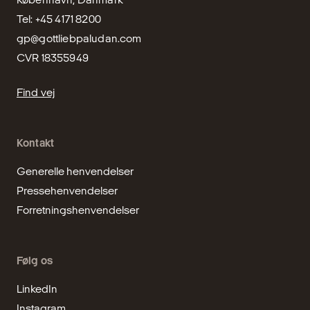
gp@gottliebpaludan.com
CVR 18355949
Find vej
Kontakt
Generelle henvendelser
Pressehenvendelser
Forretningshenvendelser
Følg os
LinkedIn
Instagram