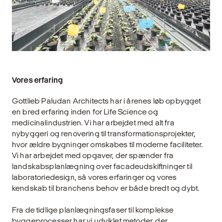
Vores erfaring
Gottlieb Paludan Architects har i årenes løb opbygget
en bred erfaring inden for Life Science og
medicinalindustrien. Vi har arbejdet med alt fra
nybyggeri og renovering til transformationsprojekter,
hvor ældre bygninger omskabes til moderne faciliteter.
Vi har arbejdet med opgaver, der spænder fra
landskabsplanlægning over facadeudskiftninger til
laboratoriedesign, så vores erfaringer og vores
kendskab til branchens behov er både bredt og dybt.
Fra de tidlige planlægningsfaser til komplekse
byggeprocesser har vi udviklet metoder, der