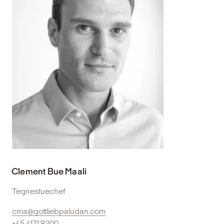
Clement Bue Maali
Tegnestuechef
cma@gottliebpaludan.com
+45 4171 8200