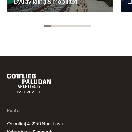
Byudvikling & Mobilitet
E
Kontor
Orientkaj 4, 2150 Nordhavn

København, Danmark
