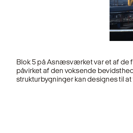
Blok 5 på Asnæsværket var et af de
påvirket af den vok­sende bevidsthed 
strukturbygninger kan designes til at 