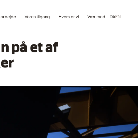
 arbejde
Vores tilgang
Hvem er vi
Vær med
DA
EN
n på et af
ker