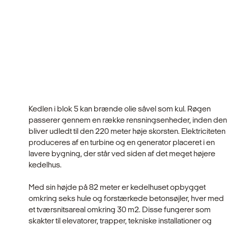
Kedlen i blok 5 kan brænde olie såvel som kul. Røgen
passerer gennem en række rensningsenheder, inden den
bliver udledt til den 220 meter høje skorsten. Elektricite­ten
produceres af en turbine og en generator placeret i en
lavere bygning, der står ved siden af det meget højere
kedelhus.
Med sin højde på 82 meter er kedelhuset opbygget
omkring seks hule og forstærke­de betonsøjler, hver med
et tværsnitsareal omkring 30 m2. Disse fungerer som
skakter til elevato­rer, trapper, tekniske installationer og