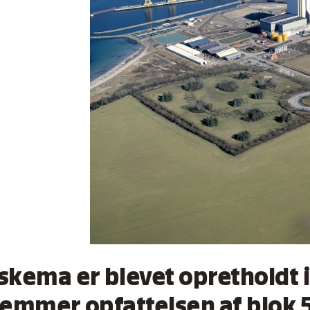
skema er blevet opretholdt i 
fremmer opfattelsen af blok 