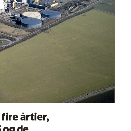
fire årtier,
5 og de