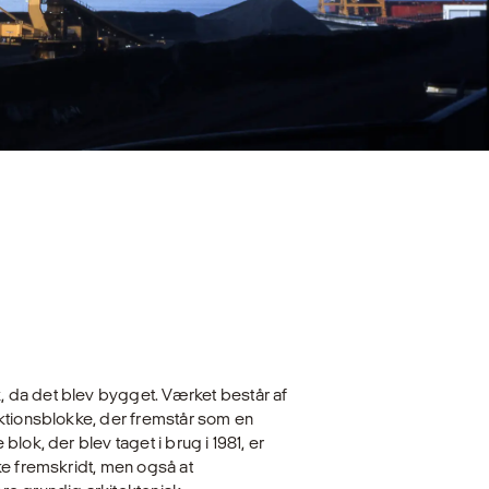
 da det blev bygget. Værket består af
ktions­blokke, der fremstår som en
lok, der blev taget i brug i 1981, er
ke fremskridt, men også at