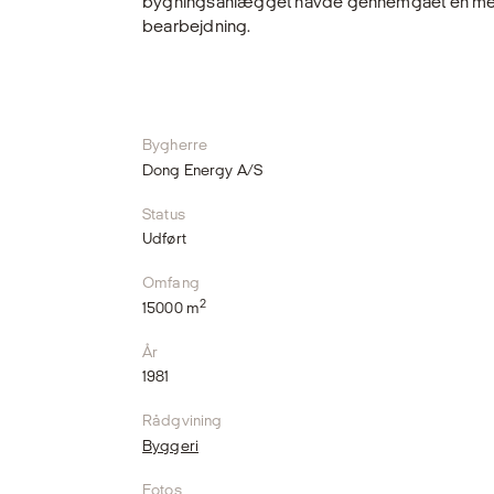
bygningsanlægget havde gen­nemgået en mere
bearbejdning.
Bygherre
Dong Energy A/S
Status
Udført
Omfang
2
15000 m
År
1981
Rådgvining
Byggeri
Fotos