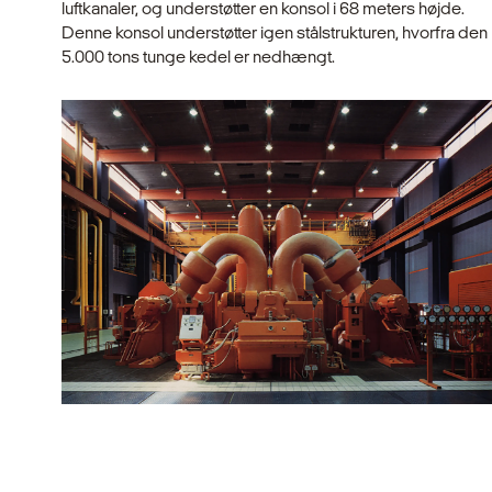
luftkanaler, og understøtter en konsol i 68 meters højde.
Denne konsol understøtter igen stålstrukturen, hvorfra den
5.000 tons tunge kedel er nedhængt.