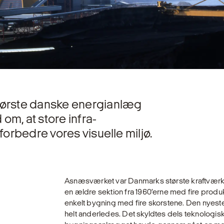
 første danske energianlæg
om, at store infra­
forbedre vores visuelle miljø.
Asnæsværket var Danmarks største kraftværk,
en ældre sektion fra 1960’erne med fire produ
enkelt bygning med fire skorstene. Den nyeste b
helt anderledes. Det skyldtes dels teknologis