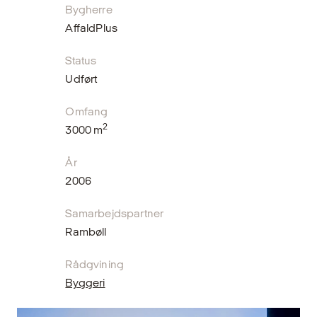
Bygherre
AffaldPlus
Status
Udført
Omfang
2
3000 m
År
2006
Samarbejdspartner
Rambøll
Rådgvining
Byggeri