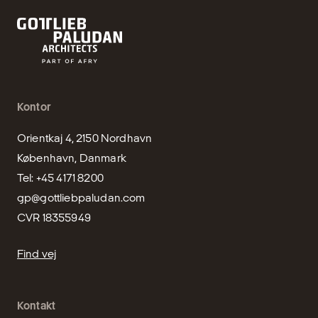
Kontor
Orientkaj 4, 2150 Nordhavn

København, Danmark

gp@gottliebpaludan.com
CVR 18355949
Find vej
Kontakt