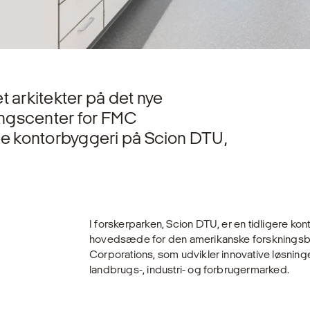
t arkitekter på det nye
ingscenter for FMC
nde kontorbyggeri på Scion DTU,
I forskerparken, Scion DTU, er en tidligere kont
hovedsæde for den amerikanske forsknings
Corporations, som udvikler innovative løsninge
landbrugs-, industri- og forbrugermarked.