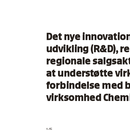
Det nye innovatio
udvikling (R&D), r
regionale salgsakt
at understøtte vi
forbindelse med b
virksomhed Chemin
1/5