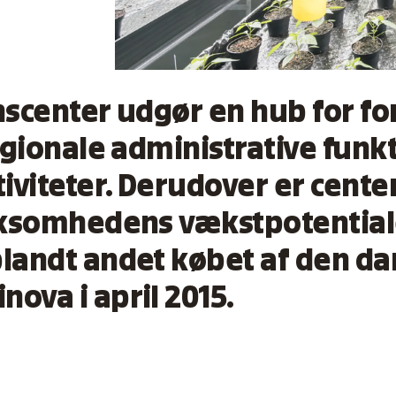
nscenter udgør en hub for fo
egionale administrative funk
iviteter. Derudover er center
rksomhedens vækstpotentiale
landt andet købet af den d
ova i april 2015.