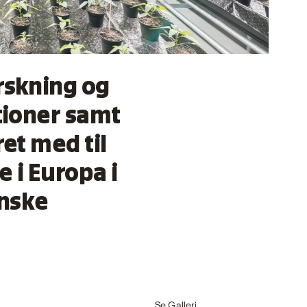
rskning og
tioner samt
et med til
 i Europa i
anske
Se Galleri