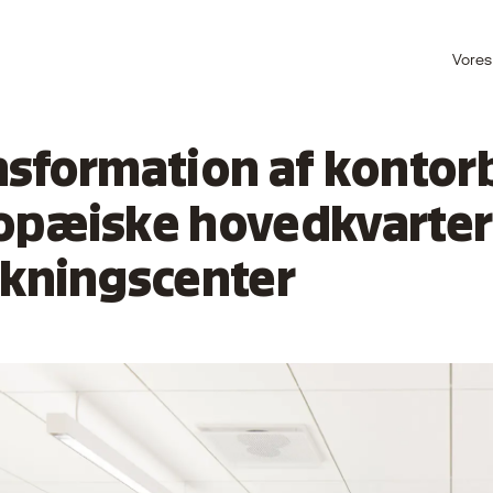
Vores
nsformation af kontorb
opæiske hovedkvarter
skningscenter