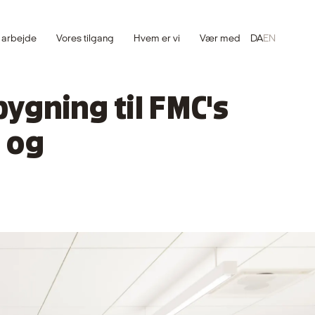
 arbejde
Vores tilgang
Hvem er vi
Vær med
DA
EN
ygning til FMC's
 og