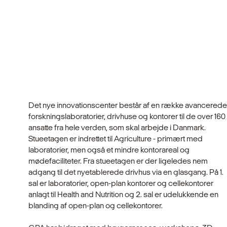
Det nye innovationscenter består af en række avancerede
forskningslaboratorier, drivhuse og kontorer til de over 160
ansatte fra hele verden, som skal arbejde i Danmark.
Stueetagen er indrettet til Agriculture - primært med
laboratorier, men også et mindre kontorareal og
mødefaciliteter. Fra stueetagen er der ligeledes nem
adgang til det nyetablerede drivhus via en glasgang. På 1.
sal er laboratorier, open-plan kontorer og cellekontorer
anlagt til Health and Nutrition og 2. sal er udelukkende en
blanding af open-plan og cellekontorer.