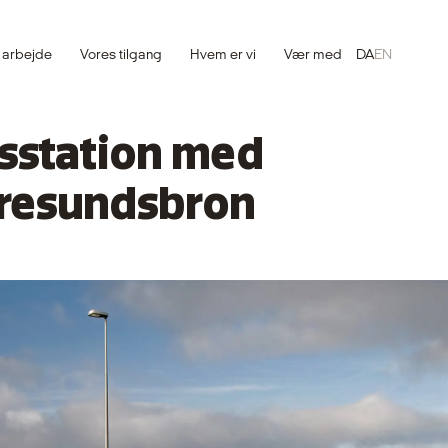
 arbejde
Vores tilgang
Hvem er vi
Vær med
DA
EN
gsstation med
Øresundsbron