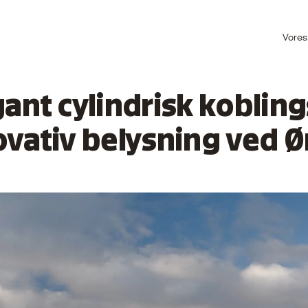
Vores
gant cylindrisk koblin
ovativ belysning ved 