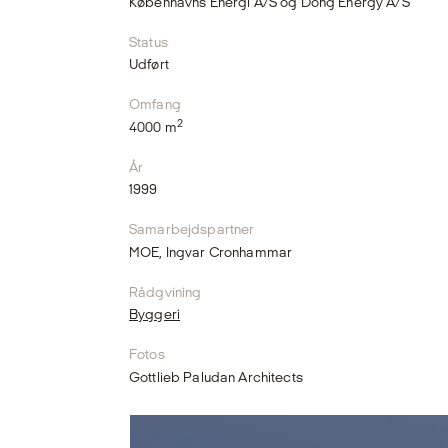
Københavns Energi A/S og Dong Energy A/S
Status
Udført
Omfang
2
4000 m
År
1999
Samarbejdspartner
MOE, Ingvar Cronhammar
Rådgvining
Byggeri
Fotos
Gottlieb Paludan Architects