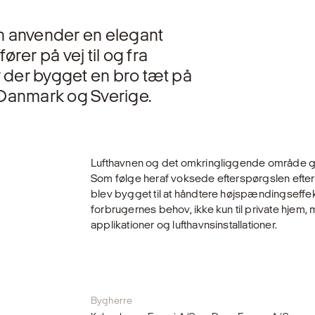
n anvender en elegant
rer på vej til og fra
v der bygget en bro tæt på
 Danmark og Sverige.
Lufthavnen og det omkringliggende område g
Som følge heraf voksede efterspørgslen efter e
blev bygget til at håndtere højspæn­dingseff
forbru­gernes behov, ikke kun til private hjem, m
applikationer og lufthavnsinstallatio­ner.
Bygherre