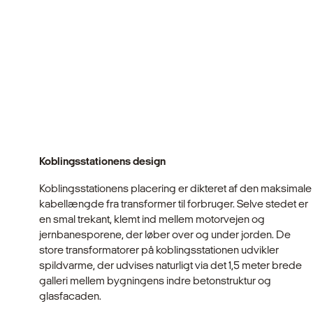
Koblingsstationens design
Koblingsstationens placering er dikteret af den maksimale
kabellængde fra transformer til forbruger. Selve stedet er
en smal trekant, klemt ind mellem motorvejen og
jernbanesporene, der løber over og under jorden. De
store transformatorer på koblings­stationen udvikler
spildvarme, der udvises naturligt via det 1,5 meter brede
galleri mellem bygningens indre betonstruktur og
glasfacaden.