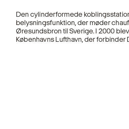
Den cylinderformede koblingssta­tio
belysnings­funktion, der møder chauffø
Øresundsbron til Sve­rige. I 2000 ble
Københavns Lufthavn, der forbinder