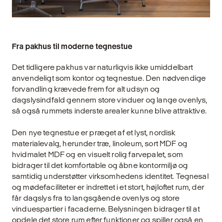
Fra pakhus til moderne tegnestue
Det tidligere pakhus var naturligvis ikke umiddelbart
anvendeligt som kontor og tegnestue. Den nødvendige
forvandling krævede frem for alt udsyn og
dagslysindfald gennem store vinduer og lange ovenlys,
så også rummets inderste arealer kunne blive attraktive.
Den nye tegnestue er præget af et lyst, nordisk
materialevalg, herunder træ, linoleum, sort MDF og
hvidmalet MDF og en visuelt rolig farvepalet, som
bidrager til det komfortable og åbne kontormiljø og
samtidig understøtter virksomhedens identitet. Tegnesal
og mødefaciliteter er indrettet i et stort, højloftet rum, der
får dagslys fra to langsgående ovenlys og store
vinduespartier i facaderne. Belysningen bidrager til at
opdele det store rum efter funktioner og spiller også en