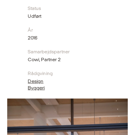
Status
Udført
År
2016
Samarbejdspartner
Cowi, Partner 2
Rådgvining
Design
Byggeri