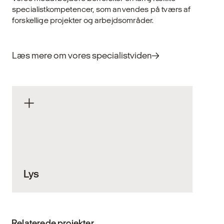
specialistkompetencer, som anvendes på tværs af
forskellige projekter og arbejdsområder.
Læs mere om vores specialistviden
Lys
Lys er en uundværlig del af vores hverdag.
Det skaber de rammer, vi lever og arbejder i,
Relaterede projekter