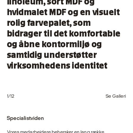
linoleum, sort MDF og
hvidmalet MDF og en visuelt
rolig farvepalet, som
bidrager til det komfortable
og åbne kontormiljø og
samtidig understøtter
virksomhedens identitet
1/12
Se Galleri
Specialistviden
Vores medarbejdere behersker en lang række