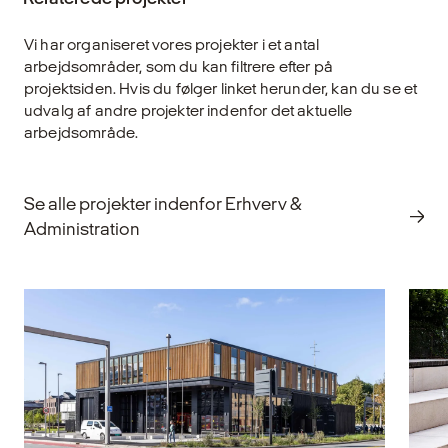
og har en afgørende indvirkning på vores
velvære. Når lyset er godt, understøtter det
Vi har organiseret vores projekter i et antal
os i vores aktiviteter, skaber tryghed og
arbejdsområder, som du kan filtrere efter på
styrker den visuelle oplevelse af de steder,
projektsiden. Hvis du følger linket herunder, kan du se et
vi færdes. Derfor er det vigtigt, at lysdesign
udvalg af andre projekter indenfor det aktuelle
planlægges med omtanke og indsigt for at
arbejdsområde.
understøtte både funktion og æstetik i vores
rum og bygninger.
Se alle projekter indenfor Erhverv &
Udforsk
Administration