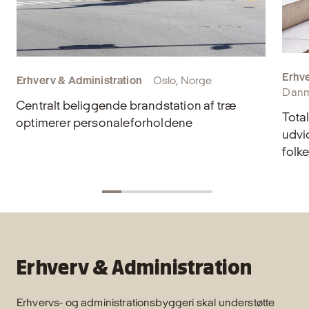
Erhve
Erhverv & Administration
Oslo, Norge
Danm
Centralt beliggende brandstation af træ
Tota
optimerer personaleforholdene
udvid
folk
Erhverv & Administration
Erhvervs- og administrationsbyggeri skal understøtte