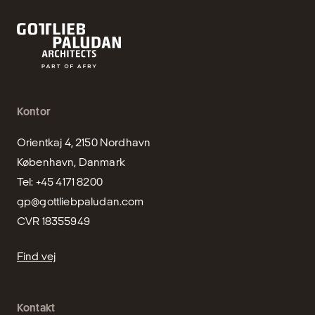
Kontor
Orientkaj 4, 2150 Nordhavn

København, Danmark

gp@gottliebpaludan.com
CVR 18355949
Find vej
Kontakt