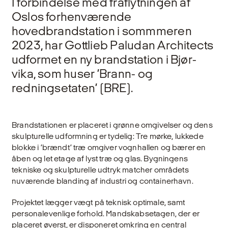
I forbindelse med fraflytningen af
Oslos forhenværende
hovedbrandstation i sommmeren
2023, har Gottlieb Paludan Architects
udformet en ny brandstation i Bjør­
vika, som huser ’Brann- og
redningsetaten’ (BRE).
Brandstationen er placeret i grønne omgivelser og dens
skulpturelle udformning er tydelig: Tre mørke, luk­kede
blokke i ’brændt’ træ omgiver vognhallen og bæ­rer en
åben og let etage af lyst træ og glas. Bygningens
tekniske og skulpturelle udtryk matcher områdets
nuværende blanding af industri og containerhavn.
Projektet lægger vægt på teknisk optimale, samt
personalevenlige forhold. Mandskab­setagen, der er
placeret øverst, er disponeret omkring en central