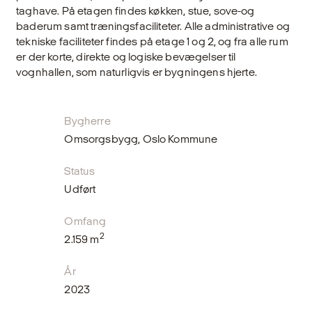
taghave. På etagen findes køkken, stue, sove-og
baderum samt træningsfaciliteter. Alle administra­tive og
tekniske faciliteter findes på etage 1 og 2, og fra alle rum
er der korte, direkte og logiske bevægelser til
vognhallen, som naturligvis er bygningens hjerte.
Bygherre
Omsorgsbygg, Oslo Kommune
Status
Udført
Omfang
2
2.159 m
År
2023