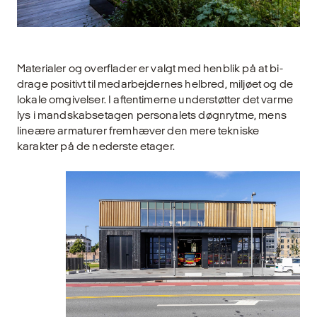
Materialer og overflader er valgt med henblik på at bi­
drage positivt til medarbejdernes helbred, miljøet og de
lokale omgivelser. I aftentimerne understøtter det varme
lys i mandskabsetagen personalets døgnrytme, mens
lineære armaturer fremhæver den mere tekni­ske
karakter på de nederste etager.