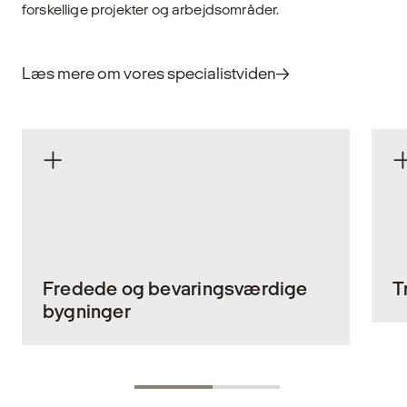
forskellige projekter og arbejdsområder.
Læs mere om vores specialistviden
Fredede og bevaringsværdige
T
bygninger
Ar
a
Fredede og bevaringsværdige bygninger
bæ
rummer arkitektoniske og kulturhistoriske
vo