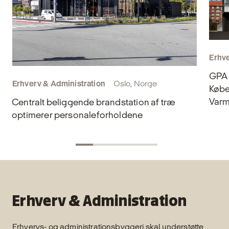
Erhve
GPA 
Erhverv & Administration
Oslo, Norge
Købe
Varm
Centralt beliggende brandstation af træ
optimerer personaleforholdene
Erhverv & Administration
Erhvervs- og administrationsbyggeri skal understøtte