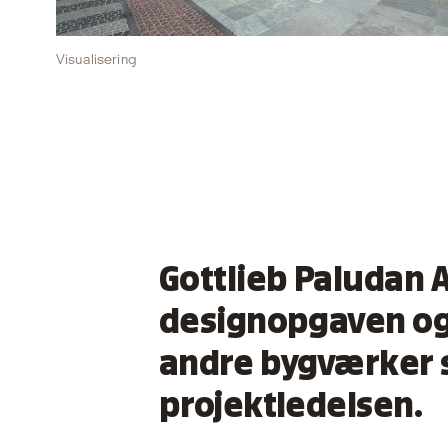
Visualisering
Gottlieb Paludan A
designopgaven ogs
andre bygværker s
projektledelsen.