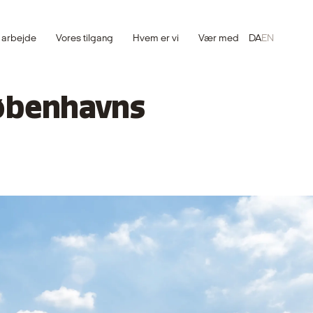
 arbejde
Vores tilgang
Hvem er vi
Vær med
DA
EN
Københavns