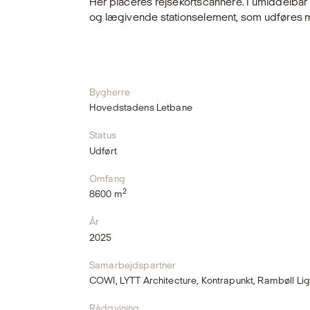
Her placeres rejsekortscannere. I umiddelba
og lægivende stationselement, som udføres 
Bygherre
Hovedstadens Letbane
Status
Udført
Omfang
2
8600 m
År
2025
Samarbejdspartner
COWI, LYTT Architecture, Kontrapunkt, Rambøll Lig
Rådgvining