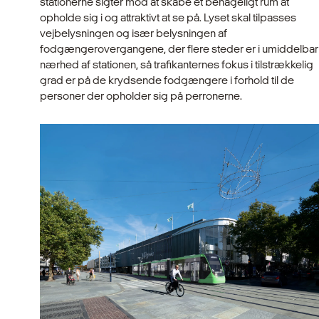
stationerne sigter mod at skabe et behageligt rum at
opholde sig i og attraktivt at se på. Lyset skal tilpasses
vejbelysningen og især belysningen af
fodgængerovergangene, der flere steder er i umiddelbar
nærhed af stationen, så trafikanternes fokus i tilstrækkelig
grad er på de krydsende fodgængere i forhold til de
personer der opholder sig på perronerne.