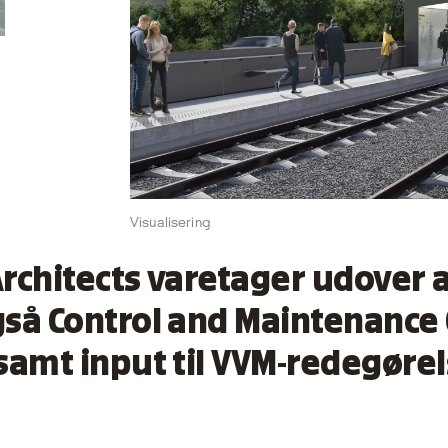
Visualisering
rchitects varetager udover a
å Control and Maintenance 
amt input til VVM-redegørel