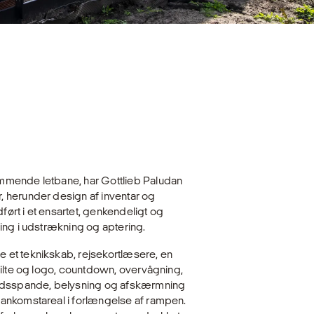
mmende letbane, har Gottlieb Paludan
 herunder design af inventar og
rt i et ensartet, genkendeligt og
ing i udstrækning og aptering.
et teknikskab, rejsekortlæsere, en
kilte og logo, countdown, overvågning,
aldsspande, belysning og afskærmning
ankomstareal i forlængelse af rampen.