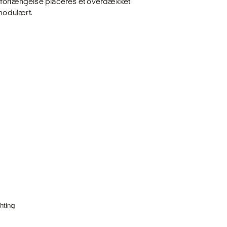
r forlængelse placeres et overdækket
modulært.
hting