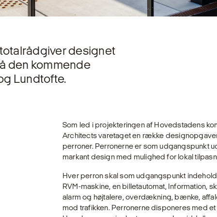
totalrådgiver designet
er på den kommende
og Lundtofte.
Som led i projekteringen af Hovedstadens ko
Architects varetaget en række designopgaver,
perroner. Perronerne er som udgangspunkt udfø
markant design med mulighed for lokal tilpasn
Hver perron skal som udgangspunkt indeholde 
RVM-maskine, en billetautomat, Information, s
alarm og højtalere, overdækning, bænke, aff
mod trafikken. Perronerne disponeres med et 