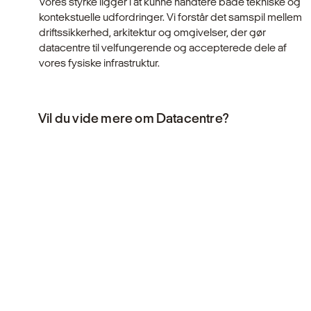
Vores styrke ligger i at kunne håndtere både tekniske og
kontekstuelle udfordringer. Vi forstår det samspil mellem
driftssikkerhed, arkitektur og omgivelser, der gør
datacentre til velfungerende og accepterede dele af
vores fysiske infrastruktur.
Vil du vide mere om Datacentre?