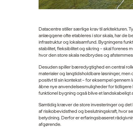
Datacentre stiller særlige krav til arkitekturen.
anlæggene ofte etableres i stor skala, har de 
infrastruktur og lokalsamfund. Bygningens funk
stabilitet, fleksibilitet og sikring – skal fore
hvor den store skala nedbrydes og afstemmes i 
Desuden spiller bæredygtighed en central rolle.
materialer og langtidsholdbare løsninger, men
positivt til sin kontekst – for eksempel gennem
åbne nye anvendelsesmuligheder for tidligere
funktionel bygning også blive et landskabeligt a
Samtidig kræver de store investeringer og det
af risikobevidsthed og beslutningskraft, hvor se
betydning. Derfor er erfaringsbaseret rådgivn
afgørende.