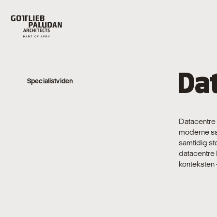
Da
Specialistviden
Datacentre e
moderne sa
samtidig st
datacentre 
konteksten 