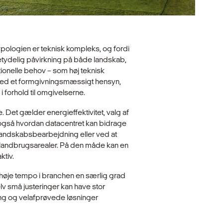
 Typologien er teknisk kompleks, og fordi
betydelig påvirkning på både landskab,
tionelle behov – som høj teknisk
nes med et formgivningsmæssigt hensyn,
forhold til omgivelserne.
 Det gælder energieffektivitet, valg af
 også hvordan datacentret kan bidrage
 landskabsbearbejdning eller ved at
 landbrugsarealer. På den måde kan en
ktiv.
 høje tempo i branchen en særlig grad
lv små justeringer kan have stor
ing og velafprøvede løsninger