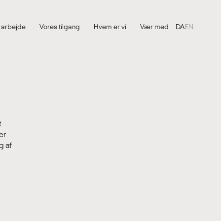
 arbejde
Vores tilgang
Hvem er vi
Vær med
DA
EN
t
er
g af