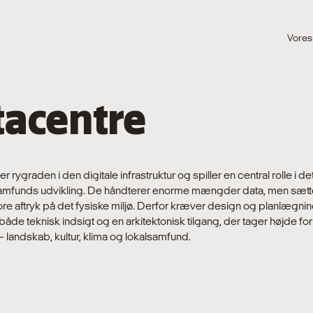
Vores
tacentre
r rygraden i den digitale infrastruktur og spiller en central rolle i de
mfunds udvikling. De håndterer enorme mængder data, men sætt
ore aftryk på det fysiske miljø. Derfor kræver design og planlægnin
både teknisk indsigt og en arkitektonisk tilgang, der tager højde for
– landskab, kultur, klima og lokalsamfund.