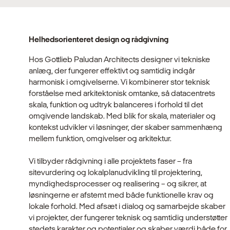
Helhedsorienteret design og rådgivning
Hos Gottlieb Paludan Architects designer vi tekniske
anlæg, der fungerer effektivt og samtidig indgår
harmonisk i omgivelserne. Vi kombinerer stor teknisk
forståelse med arkitektonisk omtanke, så datacentrets
skala, funktion og udtryk balanceres i forhold til det
omgivende landskab. Med blik for skala, materialer og
kontekst udvikler vi løsninger, der skaber sammenhæng
mellem funktion, omgivelser og arkitektur.
Vi tilbyder rådgivning i alle projektets faser – fra
sitevurdering og lokalplanudvikling til projektering,
myndighedsprocesser og realisering – og sikrer, at
løsningerne er afstemt med både funktionelle krav og
lokale forhold. Med afsæt i dialog og samarbejde skaber
vi projekter, der fungerer teknisk og samtidig understøtter
stedets karakter og potentialer og skaber værdi både for