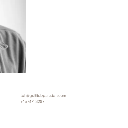
tbh@gottliebpaludan.com
+45 4171 8297