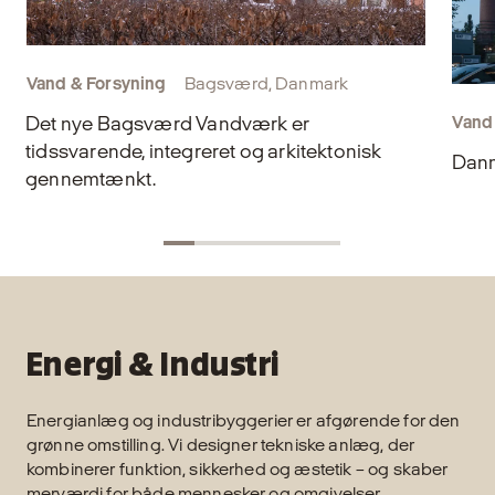
Vand & Forsyning
Bagsværd, Danmark
Det nye Bagsværd Vandværk er
Vand
tidssvarende, integreret og arkitektonisk
Danm
gennemtænkt.
Energi & Industri
Energianlæg og industribyggerier er afgørende for den
grønne omstilling. Vi designer tekniske anlæg, der
kombinerer funktion, sikkerhed og æstetik – og skaber
merværdi for både mennesker og omgivelser.