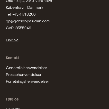
Orientkaj 4, 2150 Nordhavn

København, Danmark

gp@gottliebpaludan.com
CVR 18355949
Find vej
Kontakt
Generelle henvendelser
Pressehenvendelser
Forretningshenvendelser
Følg os