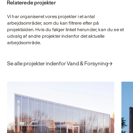
Relaterede projekter
samfundets funktion – fra transport, energi
og vandforsyning til sundhed, beredskab
Vi har organiseret vores projekter i et antal
og information. Når bygninger og anlæg,
arbejdsområder, som du kan filtrere efter på
der understøtter disse funktioner, svigter,
projektsiden. Hvis du følger linket herunder, kan du se et
risikerer vi ikke blot lokale forstyrrelser, men
udvalg af andre projekter indenfor det aktuelle
samfundsmæssige konsekvenser, der kan
arbejdsområde.
true både sikkerhed og forsyning.
Arkitekturen spiller derfor en central rolle i at
sikre, at vores infrastruktur er robust,
Se alle projekter indenfor Vand & Forsyning
driftssikker og fremtidssikret.
Udforsk