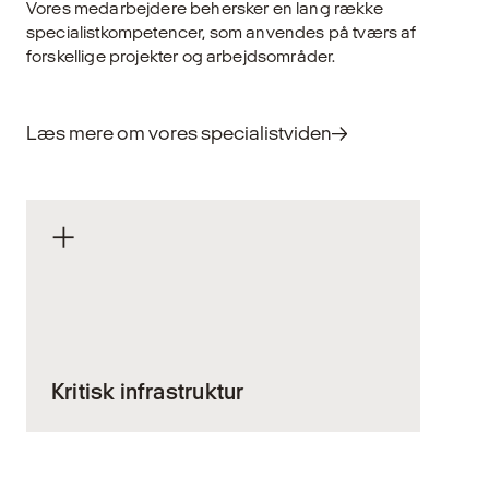
Vores medarbejdere behersker en lang række
specialistkompetencer, som anvendes på tværs af
forskellige projekter og arbejdsområder.
Læs mere om vores specialistviden
Kritisk infrastruktur
Kritisk infrastruktur omfatter de fysiske
anlæg og systemer, der er afgørende for