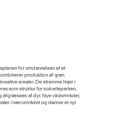
bsplanen for omdannelsen af et
 kombinerer produktion af grøn
reative arealer. De stramme linjer i
es som struktur for solcelleparken,
og afgræsses af dyr. Nye vådområder,
ealer i nærområdet og danner et nyt