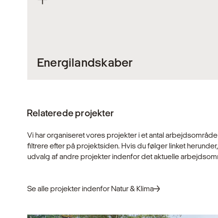
Energilandskaber
Udbygningen af vedvarende energi og elektrificeringen
krav til landskabet. Store tekniske anlæg som datacent
Relaterede projekter
anlæg bliver en integreret del af vores energiinfrastru
vores landskaber. Hos Gottlieb Paludan Architects arbej
integrere disse anlæg på en måde, der skaber værdi 
Vi har organiseret vores projekter i et antal arbejdsområd
og natur.
filtrere efter på projektsiden. Hvis du følger linket herunder
udvalg af andre projekter indenfor det aktuelle arbejdsom
Udforsk
Se alle projekter indenfor Natur & Klima