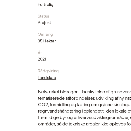
Fortrolig
Status
Projekt
Omfang
95 Hektar
År
2021
Rådgvining
Landskab
Netværket bidrager til beskyttelse af grundvand
tematiserede stiforbindelser, udvikling af ny nat
CO2, formidling og læring om grønne løsninger 
regnvandshåndtering i oplandet til den lokale b
fremtidige by- og erhvervsudviklingsområder, 
områder, så de tekniske arealer ikke opleves for