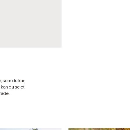
 af samfundet stiller nye
re, solcelleparker og P2X-
ktur – og dermed også af
der vi målrettet med at
for både bygherre, samfund
er, som du kan
, kan du se et
råde.