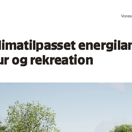
Vores
klimatilpasset energila
ur og rekreation