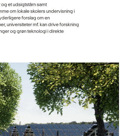
r og et udsigtstårn samt
amme om lokale skolers undervisning i
 yderligere forslag om en
er, universiteter mf. kan drive forskning
nger og grøn teknologi i direkte