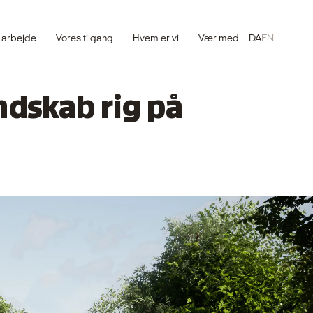
 arbejde
Vores tilgang
Hvem er vi
Vær med
DA
EN
ndskab rig på