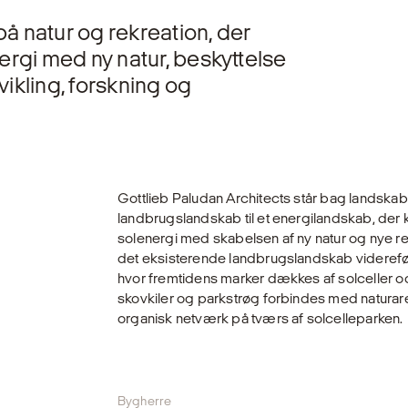
på natur og rekreation, der
rgi med ny natur, beskyttelse
vikling, forskning og
Gottlieb Paludan Architects står bag landska
landbrugslandskab til et energilandskab, der
solenergi med skabelsen af ny natur og nye rek
det eksisterende landbrugslandskab viderefør
hvor fremtidens marker dækkes af solceller 
skovkiler og parkstrøg forbindes med naturar
organisk netværk på tværs af solcelleparken.
Bygherre