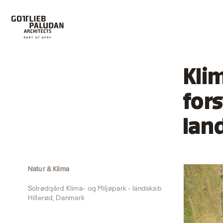
Klim
for
lan
Natur & Klima
Solrødgård Klima- og Miljøpark - landskab
Hillerød, Danmark