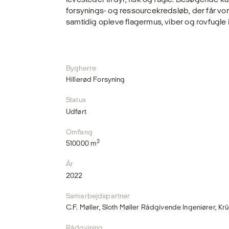
forsynings- og ressourcekredsløb, der får vor
samtidig opleve flagermus, viber og rovfugle i 
Bygherre
Hillerød Forsyning
Status
Udført
Omfang
2
510000 m
År
2022
Samarbejdspartner
C.F. Møller, Sloth Møller Rådgivende Ingeniører, Kr
Rådgvining