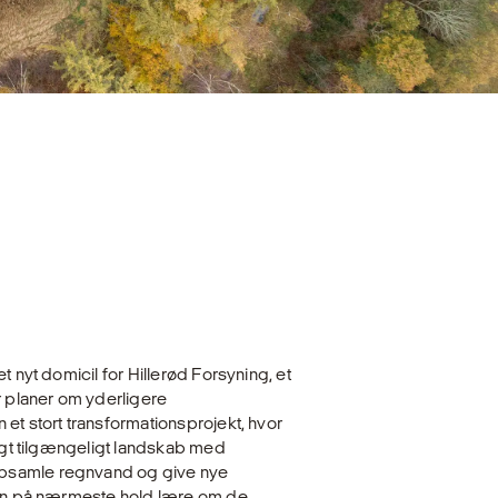
t nyt domicil for Hillerød Forsyning, et
 planer om yderligere
et stort transformationsprojekt, hvor
ligt tilgængeligt landskab med
opsamle regnvand og give nye
 kan på nærmeste hold lære om de