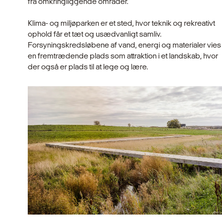
fra omkringliggende områder.
Klima- og miljøparken er et sted, hvor teknik og rekreativt
ophold får et tæt og usædvanligt samliv.
Forsyningskredsløbene af vand, energi og materialer vies
en fremtrædende plads som attraktion i et landskab, hvor
der også er plads til at lege og lære.