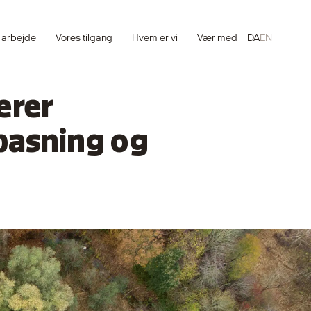
 arbejde
Vores tilgang
Hvem er vi
Vær med
DA
EN
erer
lpasning og