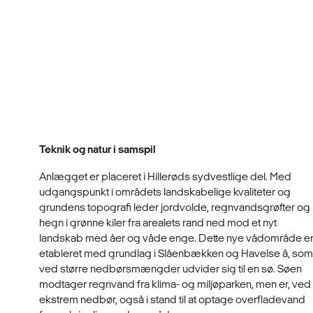
Teknik og natur i samspil
Anlægget er placeret i Hillerøds sydvestlige del. Med
udgangspunkt i områdets landskabelige kvaliteter og
grundens topografi leder jordvolde, regnvandsgrøfter og
hegn i grønne kiler fra arealets rand ned mod et nyt
landskab med åer og våde enge. Dette nye vådområde e
etableret med grundlag i Slåenbækken og Havelse å, som
ved større nedbørsmængder udvider sig til en sø. Søen
modtager regnvand fra klima- og miljøparken, men er, ved
ekstrem nedbør, også i stand til at optage overfladevand