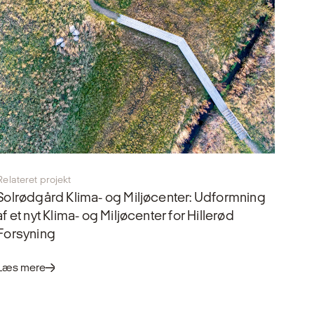
Relateret projekt
Solrødgård Klima- og Miljøcenter
: Udformning
af et nyt Klima- og Miljøcenter for Hillerød
Forsyning
Læs mere