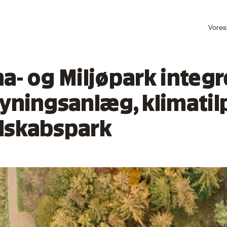
Vores
a- og Miljøpark integr
syningsanlæg, klimati
dskabspark