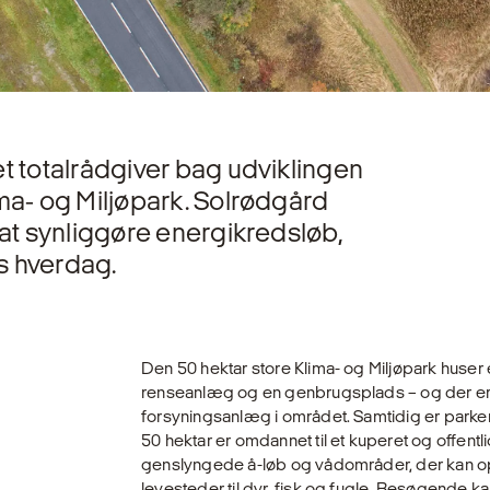
t totalrådgiver bag udviklingen
ma- og Miljøpark. Solrødgård
 at synliggøre energikredsløb,
s hverdag.
Den 50 hektar store Klima- og Miljøpark huser e
renseanlæg og en genbrugsplads – og der er
forsyningsanlæg i området. Samtidig er parken 
50 hektar er omdannet til et kuperet og offent
genslyngede å-løb og vådområder, der kan 
levesteder til dyr, fisk og fugle. Besøgende