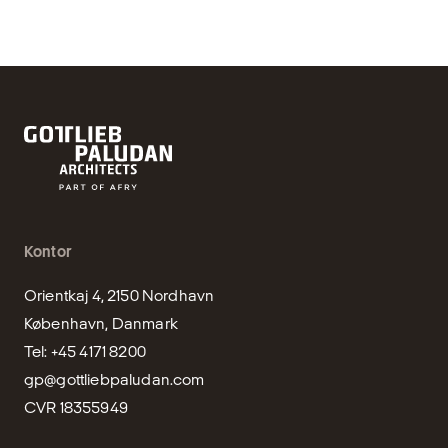
Kontor
Orientkaj 4, 2150 Nordhavn

København, Danmark

gp@gottliebpaludan.com
CVR 18355949