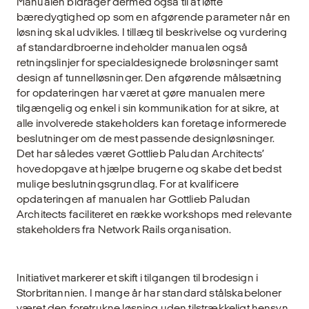
Manualen bidrager dermed også til at løfte
bæredygtighed op som en afgørende parameter når en
løsning skal udvikles. I tillæg til beskrivelse og vurdering
af standardbroerne indeholder manualen også
retningslinjer for specialdesignede broløsninger samt
design af tunnelløsninger. Den afgørende målsætning
for opdateringen har været at gøre manualen mere
tilgængelig og enkel i sin kommunikation for at sikre, at
alle involverede stakeholders kan foretage informerede
beslutninger om de mest passende designløsninger.
Det har således været Gottlieb Paludan Architects’
hovedopgave at hjælpe brugerne og skabe det bedst
mulige beslutningsgrundlag. For at kvalificere
opdateringen af manualen har Gottlieb Paludan
Architects faciliteret en række workshops med relevante
stakeholders fra Network Rails organisation.
Initiativet markerer et skift i tilgangen til brodesign i
Storbritannien. I mange år har standard stålskabeloner
været den foretrukne løsning uden tilstrækkeligt hensyn