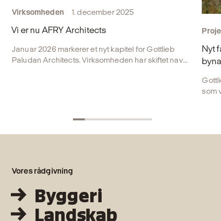
Virksomheden
1. december 2025
Vi er nu AFRY Architects
Proje
Nyt 
Januar 2026 markerer et nyt kapitel for Gottlieb
Paludan Architects. Virksomheden har skiftet navn
byna
og er nu en del af AFRY Architects.
Gottl
som v
Danma
skal
i byr
Vores rådgivning
Byggeri
Landskab