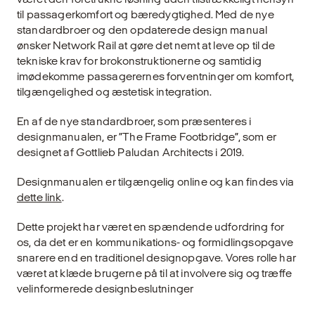
til passagerkomfort og bæredygtighed. Med de nye
standardbroer og den opdaterede design manual
ønsker Network Rail at gøre det nemt at leve op til de
tekniske krav for brokonstruktionerne og samtidig
imødekomme passagerernes forventninger om komfort,
tilgængelighed og æstetisk integration.
En af de nye standardbroer, som præsenteres i
designmanualen, er ”The Frame Footbridge”, som er
designet af Gottlieb Paludan Architects i 2019.
Designmanualen er tilgængelig online og kan findes via
dette link
.
Dette projekt har været en spændende udfordring for
os, da det er en kommunikations- og formidlingsopgave
snarere end en traditionel designopgave. Vores rolle har
været at klæde brugerne på til at involvere sig og træffe
velinformerede designbeslutninger