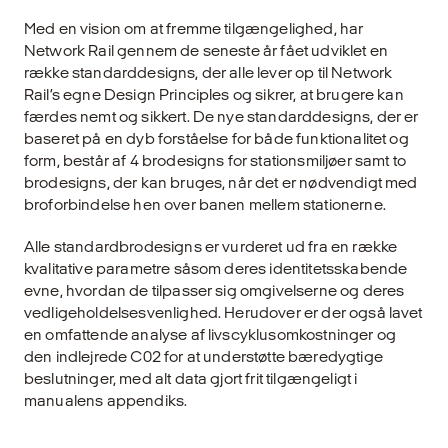
Med en vision om at fremme tilgængelighed, har
Network Rail gennem de seneste år fået udviklet en
række standarddesigns, der alle lever op til Network
Rail’s egne Design Principles og sikrer, at brugere kan
færdes nemt og sikkert. De nye standarddesigns, der er
baseret på en dyb forståelse for både funktionalitet og
form, består af 4 brodesigns for stationsmiljøer samt to
brodesigns, der kan bruges, når det er nødvendigt med
broforbindelse hen over banen mellem stationerne.
Alle standardbrodesigns er vurderet ud fra en række
kvalitative parametre såsom deres identitetsskabende
evne, hvordan de tilpasser sig omgivelserne og deres
vedligeholdelsesvenlighed. Herudover er der også lavet
en omfattende analyse af livscyklusomkostninger og
den indlejrede C02 for at understøtte bæredygtige
beslutninger, med alt data gjort frit tilgængeligt i
manualens appendiks.