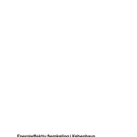
Energieffektiv fjernkøling i København