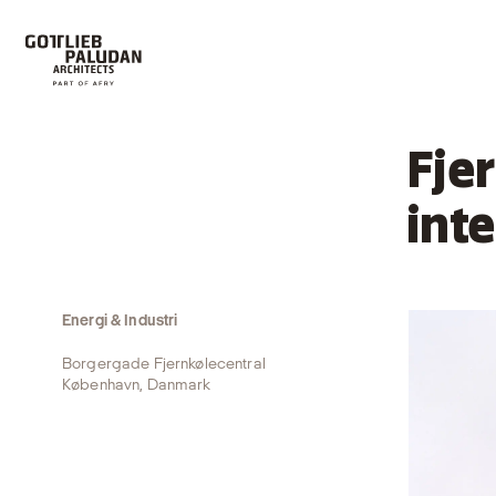
Fje
int
Energi & Industri
Borgergade Fjernkølecentral
København, Danmark