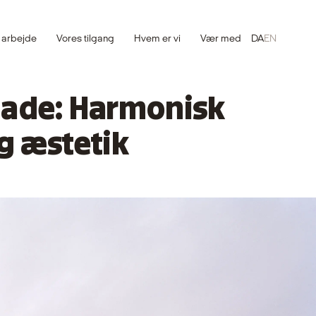
 arbejde
Vores tilgang
Hvem er vi
Vær med
DA
EN
rgade: Harmonisk
g æstetik