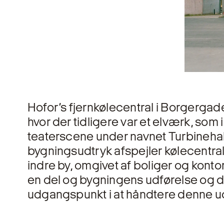
Hofor’s fjernkølecentral i Borgerga
hvor der tidligere var et elværk, som
teaterscene under navnet Turbinehal
bygningsudtryk afspejler kølecentr
indre by, omgivet af boliger og konto
en del og bygningens udførelse og de
udgangspunkt i at håndtere denne u