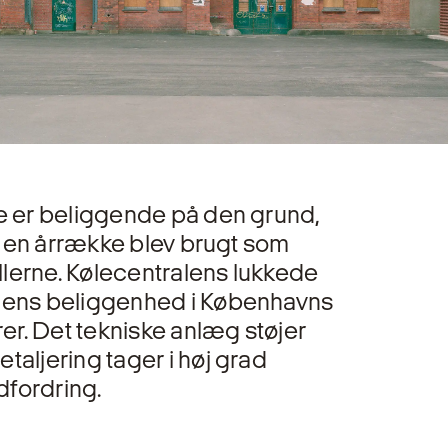
de er beliggende på den grund,
 i en årrække blev brugt som
lerne. Kølecentralens lukkede
alens beliggenhed i Københavns
rer. Det tekniske anlæg støjer
taljering tager i høj grad
dfordring.