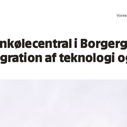
Vores
rnkølecentral i Borge
egration af teknologi o