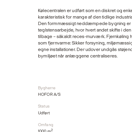
Kølecentralen er udført som en diskret og enke
karakteristisk for mange af den tidlige indus
Den formmæssigt neddæmpede bygning er u
teglstensarbejde, hvor hvert andet skifte i de
tilbage – såkaldt reces-murværk. Fjernkøling
som fjernvarme: Sikker forsyning, miljømæss
egne installationer. Der udover undgås stø
bymiljøet når anlæggene centraliseres.
Bygherre
HOFOR A/S
Status
Udført
Omfang
2
1000 m