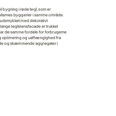
l bygning i røde tegl, som er
trialismes byggerier i samme område.
dsmykket med dekorativt
n lange teglstensfacade er trukket
 har de samme fordele for forbrugerne
ig optimering og uafhængighed fra
jende og skæmmende aggregater i