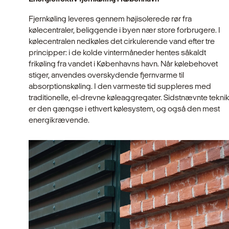
Fjernkøling leveres gennem højisolerede rør fra
kølecentraler, beliggende i byen nær store forbrugere. I
kølecentralen nedkøles det cirkulerende vand efter tre
principper: i de kolde vintermåneder hentes såkaldt
frikøling fra vandet i Københavns havn. Når kølebehovet
stiger, anvendes overskydende fjernvarme til
absorptionskøling. I den varmeste tid suppleres med
traditionelle, el-drevne køleaggregater. Sidstnævnte tekni
er den gængse i ethvert kølesystem, og også den mest
energikrævende.