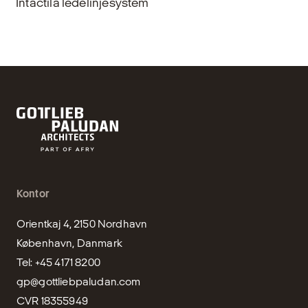
Intactila ledelinjesystem
Kontor
Orientkaj 4, 2150 Nordhavn

København, Danmark

gp@gottliebpaludan.com
CVR 18355949