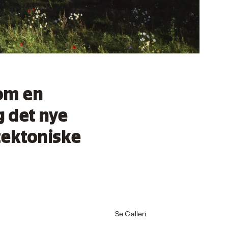
som en
 det nye
tektoniske
Se Galleri