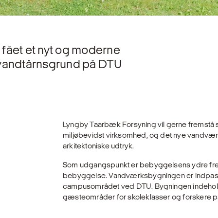
fået et nyt og moderne
 vandtårnsgrund på DTU
Lyngby Taarbæk Forsyning vil gerne fremstå
miljøbevidst virksomhed, og det nye vandværk
arkitektoniske udtryk.
Som udgangspunkt er bebyggelsens ydre fre
bebyggelse. Vandværksbygningen er indpasse
campusområdet ved DTU. Bygningen indeholde
gæsteområder for skoleklasser og forskere 