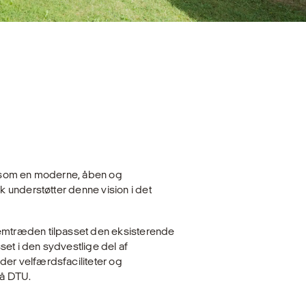
 som en moderne, åben og
 understøtter denne vision i det
mtræden tilpasset den eksisterende
t i den sydvestlige del af
r velfærdsfaciliteter og
på DTU.