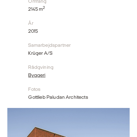
Omfang
2
2145 m
År
2015
Samarbejdspartner
Krüger A/S
Rådgvining
Byggeri
Fotos
Gottlieb Paludan Architects