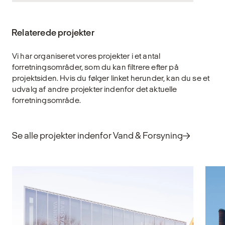
Kritisk infrastruktur omfatter de fysiske
anlæg og systemer, der er afgørende for
Relaterede projekter
samfundets funktion – fra transport, energi
og vandforsyning til sundhed, beredskab
Vi har organiseret vores projekter i et antal
og information. Når bygninger og anlæg,
forretningsområder, som du kan filtrere efter på
der understøtter disse funktioner, svigter,
projektsiden. Hvis du følger linket herunder, kan du se et
risikerer vi ikke blot lokale forstyrrelser, men
udvalg af andre projekter indenfor det aktuelle
samfundsmæssige konsekvenser, der kan
forretningsområde.
true både sikkerhed og forsyning.
Arkitekturen spiller derfor en central rolle i at
sikre, at vores infrastruktur er robust,
Se alle projekter indenfor Vand & Forsyning
driftssikker og fremtidssikret.
Udforsk