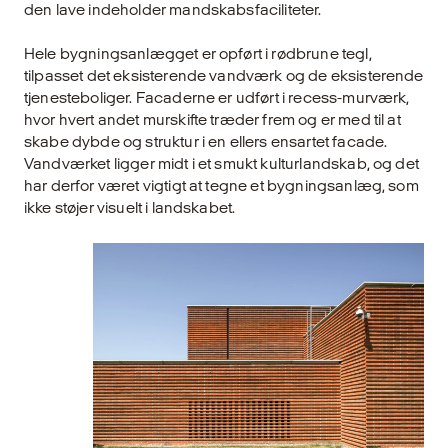
den lave indeholder mandskabsfaciliteter.
Hele bygningsanlægget er opført i rødbrune tegl,
tilpasset det eksisterende vandværk og de eksisterende
tjenesteboliger. Facaderne er udført i recess-murværk,
hvor hvert andet murskifte træder frem og er med til at
skabe dybde og struktur i en ellers ensartet facade.
Vandværket ligger midt i et smukt kulturlandskab, og det
har derfor været vigtigt at tegne et bygningsanlæg, som
ikke støjer visuelt i landskabet.