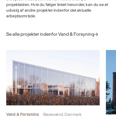
formål. Det kræver omtanke, faglig indsigt
ti
projektsiden. Hvis du følger linket herunder, kan du se et
og et langsigtet blik på både klima, økonomi
v
udvalg af andre projekter indenfor det aktuelle
og samfundsmæssig værdi.
b
arbejdsområde.
Udforsk
U
Se alle projekter indenfor Vand & Forsyning
Vand & Forsyning
Bagsværd, Danmark