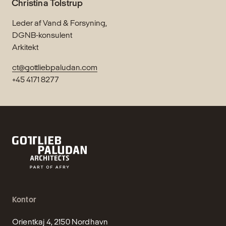
Christina Tolstrup
Leder af Vand & Forsyning,
DGNB-konsulent
Arkitekt
ct@gottliebpaludan.com
+45 4171 8277
Kontor
Orientkaj 4, 2150 Nordhavn
