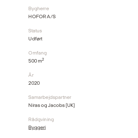
Bygherre
HOFOR A/S
Status
Udført
Omfang
2
500 m
År
2020
Samarbejdspartner
Niras og Jacobs (UK)
Rådgvining
Byggeri