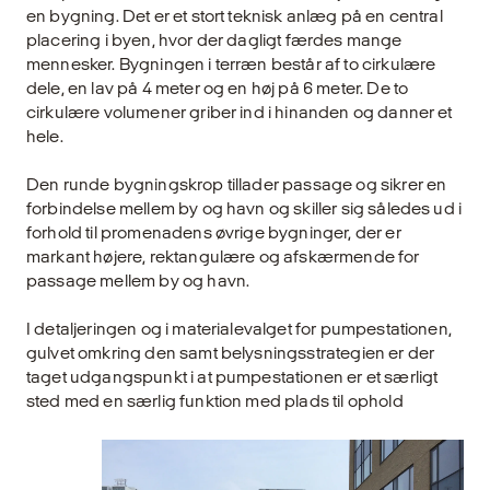
en bygning. Det er et stort teknisk anlæg på en central
placering i byen, hvor der dagligt færdes mange
mennesker. Bygningen i terræn består af to cirkulære
dele, en lav på 4 meter og en høj på 6 meter. De to
cirkulære volumener griber ind i hinanden og danner et
hele.
Den runde bygningskrop tillader passage og sikrer en
forbindelse mellem by og havn og skiller sig således ud i
forhold til promenadens øvrige bygninger, der er
markant højere, rektangulære og afskærmende for
passage mellem by og havn.
I detaljeringen og i materialevalget for pumpestationen,
gulvet omkring den samt belysningsstrategien er der
taget udgangspunkt i at pumpestationen er et særligt
sted med en særlig funktion med plads til ophold