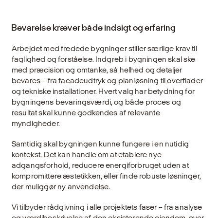
Bevarelse kræver både indsigt og erfaring
Arbejdet med fredede bygninger stiller særlige krav til
faglighed og forståelse. Indgreb i bygningen skal ske
med præcision og omtanke, så helhed og detaljer
bevares – fra facadeudtryk og planløsning til overflader
og tekniske installationer. Hvert valg har betydning for
bygningens bevaringsværdi, og både proces og
resultat skal kunne godkendes af relevante
myndigheder.
Samtidig skal bygningen kunne fungere i en nutidig
kontekst. Det kan handle om at etablere nye
adgangsforhold, reducere energiforbruget uden at
kompromittere æstetikken, eller finde robuste løsninger,
der muliggør ny anvendelse.
Vi tilbyder rådgivning i alle projektets faser – fra analyse
og værdibeskrivelse af den eksisterende ejendom, over