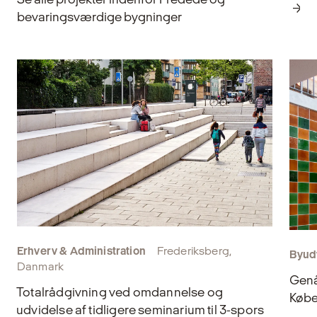
bevaringsværdige bygninger
Erhverv & Administration
Frederiksberg,
Byudv
Danmark
Genå
Totalrådgivning ved omdannelse og
Køb
udvidelse af tidligere seminarium til 3-spors