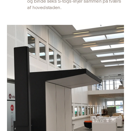
og binde seks S-togs-linjer sammen på tværs
af hovedstaden.