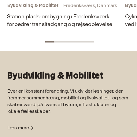
Byudvikling & Mobilitet
Frederiksværk, Danmark
Byudv
Station plads-ombygning i Frederiksværk
Cyli
forbedrer transitadgang og rejseoplevelse
ved 
Byudvikling & Mobilitet
Byer er i konstant forandring. Vi udvikler løsninger, der
fremmer sammenhæng, mobilitet og livskvalitet - og som
skaber værdi på tværs af byrum, infrastrukturer og
lokale fællesskaber.
Læs mere