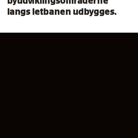
byudviklingsområderne
langs letbanen udbygges.