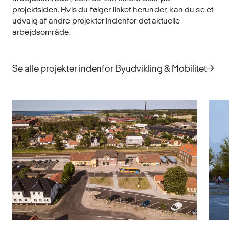
gr
projektsiden. Hvis du følger linket herunder, kan du se et
Udforsk
i
udvalg af andre projekter indenfor det aktuelle
arbejdsområde.
U
Se alle projekter indenfor Byudvikling & Mobilitet