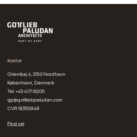
Kontor
Orientkaj 4, 2150 Nordhavn

København, Danmark

gp@gottliebpaludan.com
CVR 18355949
Find vej