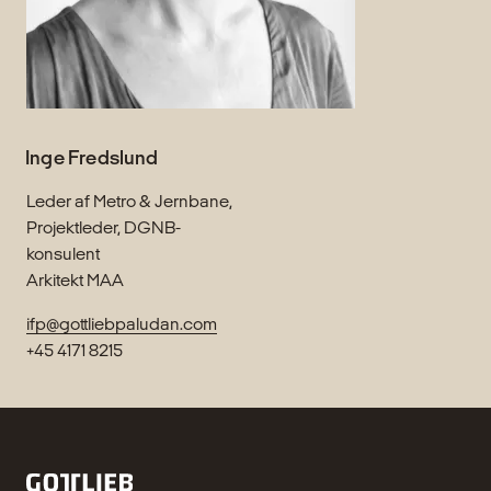
Inge Fredslund
Leder af Metro & Jernbane,
Projektleder, DGNB-
konsulent
Arkitekt MAA
ifp@gottliebpaludan.com
+45 4171 8215