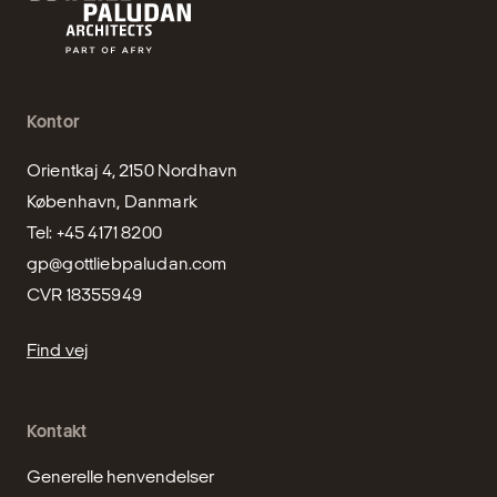
Kontor
Orientkaj 4, 2150 Nordhavn

København, Danmark

gp@gottliebpaludan.com
CVR 18355949
Find vej
Kontakt
Generelle henvendelser