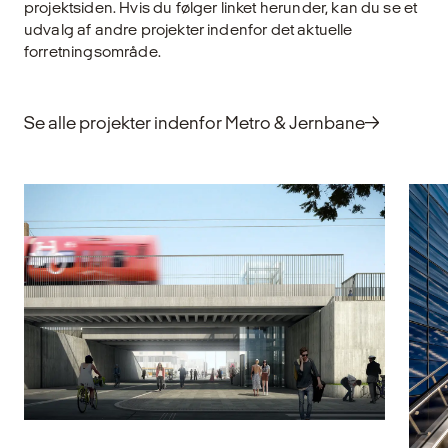
understøtte både funktion og æstetik i vores
ko
projektsiden. Hvis du følger linket herunder, kan du se et
rum og bygninger.
udvalg af andre projekter indenfor det aktuelle
forretningsområde.
U
Udforsk
Se alle projekter indenfor Metro & Jernbane