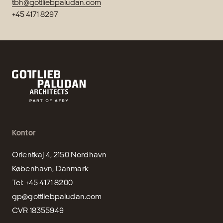
tbh@gottliebpaludan.com
+45 4171 8297
Kontor
Orientkaj 4, 2150 Nordhavn

København, Danmark

gp@gottliebpaludan.com
CVR 18355949