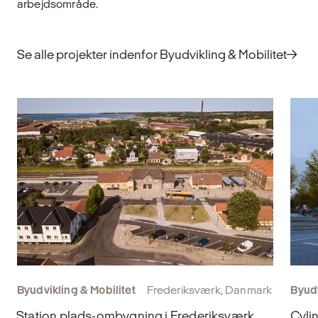
b
arbejdsområde.
Udforsk
U
Se alle projekter indenfor Byudvikling & Mobilitet
Byudvikling & Mobilitet
Frederiksværk, Danmark
Byudv
Station plads-ombygning i Frederiksværk
Cyli