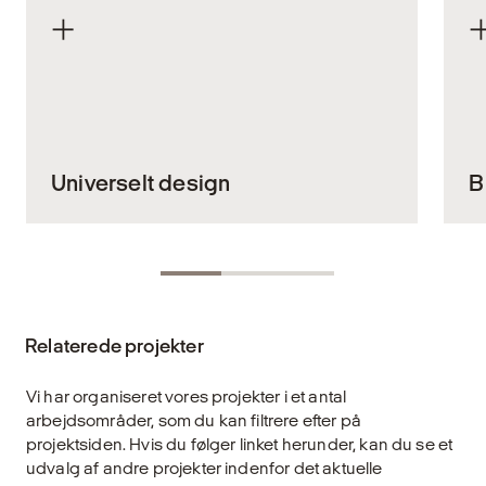
Universelt design
B
Alle mennesker skal kunne bevæge sig
Br
trygt og værdigt gennem vores fælles
by
byrum og bygninger. I komplekse anlæg
f
som stationer, terminaler og andre offentlige
b
Relaterede projekter
knudepunkter er universelt design ikke bare
og
en funktion – det er et grundlæggende
s
designprincip, der sikrer lige adgang og høj
fo
Vi har organiseret vores projekter i et antal
funktionalitet for alle, uanset fysiske eller
o
arbejdsområder, som du kan filtrere efter på
kognitive forudsætninger.
b
projektsiden. Hvis du følger linket herunder, kan du se et
b
udvalg af andre projekter indenfor det aktuelle