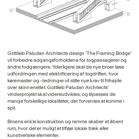
Gottlieb Paludan Architects design ’The Framing Bridge’
vil forbedre adgangsforholdene for togpassagerer og
andre fodgængere. Yderligere skal de nye broer løse
udfordringen med elektrificering af togdriften, hvor
køremaster og –ledninger vil stille nye krav til frihøjde
over skinnenettet. Gottlieb Paludan Architects’
vinderprojekt skal videreudvikles, og tilpasses de
mange forskellige lokaliteter, der forventes at komme i
spil.
Broens enkle konstruktion og ramme skaber et åbent
rum, hvor det er muligt at tilføje lokale træk eller
kunstneriske elementer.