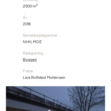
2
2500 m
År
2016
Samarbejdspartner
NHH, MOE
Rådgvining
Byggeri
Fotos
Lars Rolfsted Mortensen