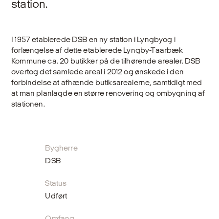
station.
I 1957 etablerede DSB en ny station i Lyngbyog i
forlængelse af dette etablerede Lyngby-Taarbæk
Kommune ca. 20 butikker på de tilhørende arealer. DSB
overtog det samlede areal i 2012 og ønskede i den
forbindelse at afhænde butiksarealerne, samtidigt med
at man planlagde en større renovering og ombygning af
stationen.
Bygherre
DSB
Status
Udført
Omfang