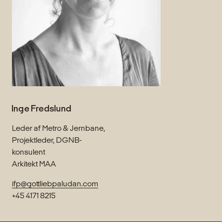
Inge Fredslund
Leder af Metro & Jernbane,
Projektleder, DGNB-
konsulent
Arkitekt MAA
ifp@gottliebpaludan.com
+45 4171 8215