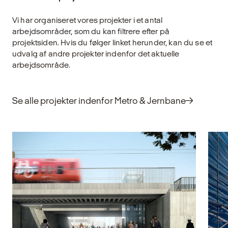
styrker den visuelle oplevelse af de steder,
Tr
vi færdes. Derfor er det vigtigt, at lysdesign
ti
Vi har organiseret vores projekter i et antal
planlægges med omtanke og indsigt for at
by
arbejdsområder, som du kan filtrere efter på
understøtte både funktion og æstetik i vores
fo
projektsiden. Hvis du følger linket herunder, kan du se et
rum og bygninger.
og
udvalg af andre projekter indenfor det aktuelle
o
arbejdsområde.
Udforsk
U
Se alle projekter indenfor Metro & Jernbane