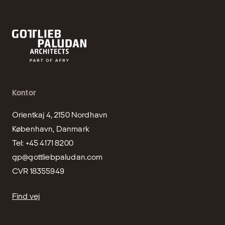
Kontor
Orientkaj 4, 2150 Nordhavn

København, Danmark

gp@gottliebpaludan.com
CVR 18355949
Find vej