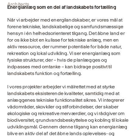
Architects
Energianlæg som en del af landskabets fortælling
Når vi arbejder med energilandskaber, er vores mål at
forene tekniske, landskabelige og samfundsmæssige
hensyn i én helhedsorienteret tilgang. Det åbne land er
for os ikke blot en kulisse for tekniske anlæg, men en
aktiv ressource, der rummer potentiale for både natur,
rekreation og lokal udvikling. Vi ser energianlæg som
fysiske strukturer, der – hvis de planlægges og
indpasses med omtanke – kan bidrage positivt til
landskabets funktion og fortælling.
I vores projekter arbejder vi målrettet med at styrke
landskabets eksisterende kvaliteter, samtidig med at
anlæggenes tekniske funktionalitet sikres. Vi integrerer
vådområder, skovkiler og stiforbindelser, der skaber
økologiske og rekreative merværdier, og vi rådgiver om
biodiversitet, grundvandsbeskyttelse og kobling til lokale
udviklingsmål. Gennem denne tilgang kan energianlæg
blive en aktiv del af det åbne lands oplevelses- og