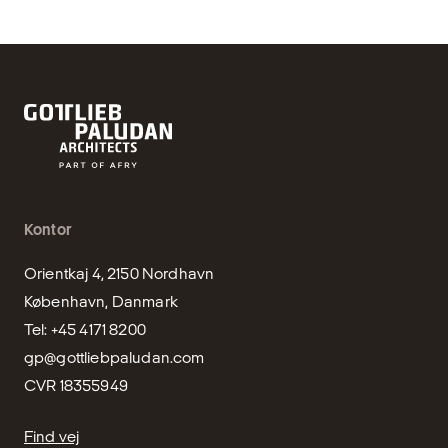
Kontor
Orientkaj 4, 2150 Nordhavn

København, Danmark

gp@gottliebpaludan.com
CVR 18355949
Find vej