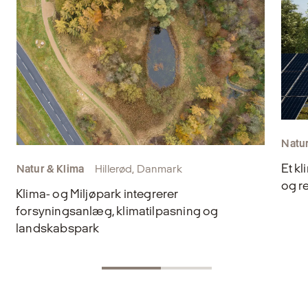
Natur
Et k
Natur & Klima
Hillerød, Danmark
og r
Klima- og Miljøpark integrerer
forsyningsanlæg, klimatilpasning og
landskabspark