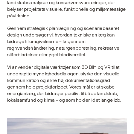
landskabsanalyser og konsekvensvurderinger, der
belyser projektets visuelle, funktionelle og miljømæssige
påvirkning.
Gennem strategisk planlægning og scenariebaseret
design undersøger vi, hvordan tekniske anlæg kan
bidrage til omgivelserne – fx gennem
regnvandshåndtering, naturgenopretning, rekreative
stiforbindelser eller øget biodiversitet.
Vi anvender digitale værktøjer som 3D BIM og VR til at
understøtte myndighedsdialogen, styrke den visuelle
kommunikation og sikre høj dokumentationsgrad
gennem hele projektforløbet. Vores mål er at skabe
energianlæg, der bidrager positivt til både landskab,
lokalsamfund og klima – og som holder i det lange løb.